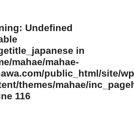
ning
: Undefined
able
etitle_japanese in
me/mahae/mahae-
nawa.com/public_html/site/wp
tent/themes/mahae/inc_page
line
116