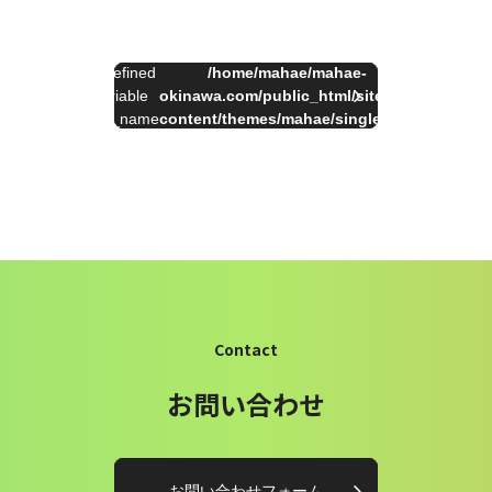
:
Undefined
/home/mahae/mahae-
on
一
Warning
variable
okinawa.com/public_html/site/wp-
34
line
覧
$cat_name
content/themes/mahae/single.php
へ
in
Contact
お問い合わせ
お問い合わせフォーム