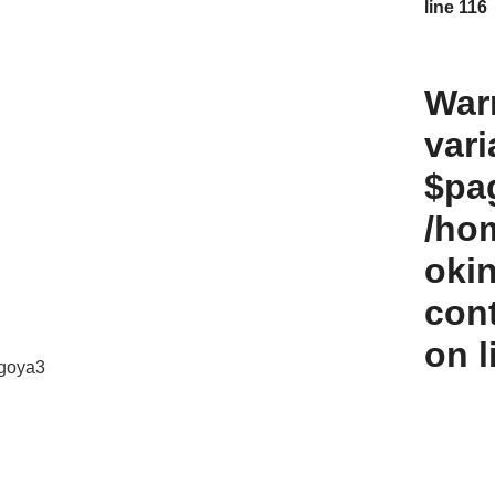
line
116
War
vari
$pag
/ho
oki
con
on 
-goya3