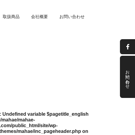
取扱商品
会社概要
お問い合わせ
お問い合わせ
: Undefined variable $pagetitle_english
/mahae/mahae-
com/public_html/site/wp-
/themes/mahae/inc_pageheader.php
on