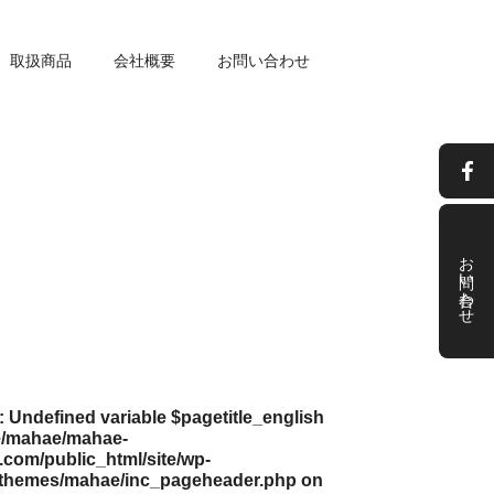
取扱商品
会社概要
お問い合わせ
お問い合わせ
: Undefined variable $pagetitle_english
/mahae/mahae-
com/public_html/site/wp-
/themes/mahae/inc_pageheader.php
on