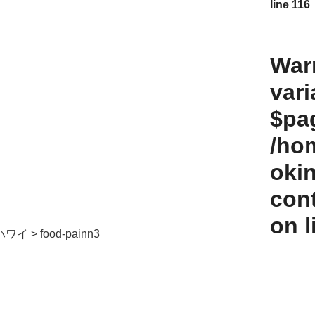
line
116
War
vari
$pag
/ho
oki
con
on 
ハワイ
>
food-painn3