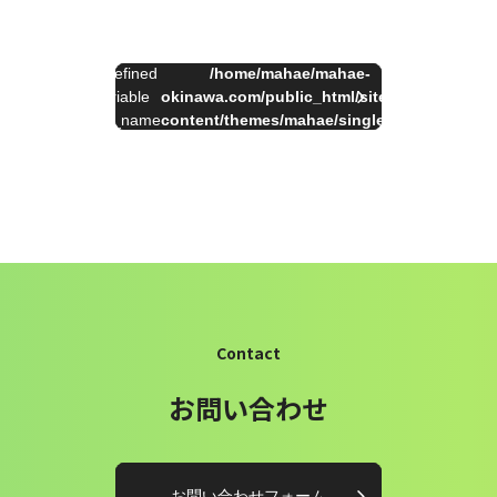
:
Undefined
/home/mahae/mahae-
on
一
Warning
variable
okinawa.com/public_html/site/wp-
34
line
覧
$cat_name
content/themes/mahae/single.php
へ
in
Contact
お問い合わせ
お問い合わせフォーム