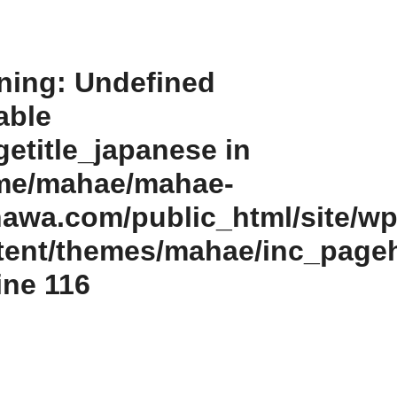
ning
: Undefined
able
etitle_japanese in
me/mahae/mahae-
nawa.com/public_html/site/wp
tent/themes/mahae/inc_page
line
116