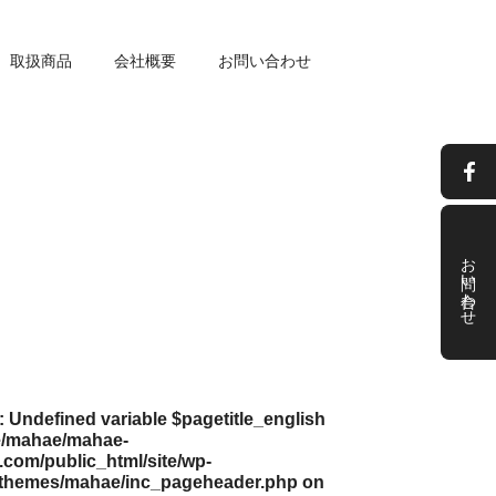
取扱商品
会社概要
お問い合わせ
お問い合わせ
: Undefined variable $pagetitle_english
/mahae/mahae-
com/public_html/site/wp-
/themes/mahae/inc_pageheader.php
on