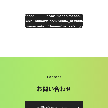
:
Undefined
/home/mahae/mahae-
on
一
Warning
variable
okinawa.com/public_html/site/wp-
34
line
覧
$cat_name
content/themes/mahae/single.php
へ
in
Contact
お問い合わせ
お問い合わせフォーム