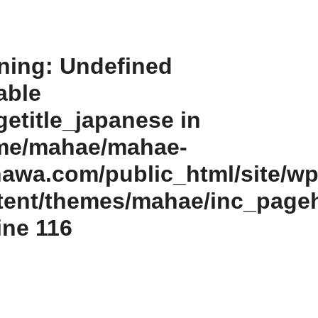
ning
: Undefined
able
etitle_japanese in
me/mahae/mahae-
nawa.com/public_html/site/wp
tent/themes/mahae/inc_page
line
116