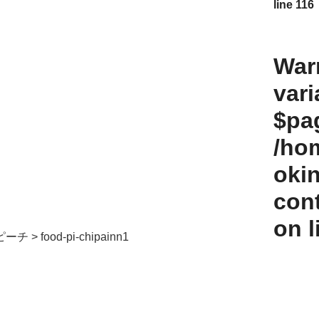
line
116
War
vari
$pag
/ho
oki
con
on 
ピーチ
>
food-pi-chipainn1