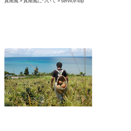
真南風
>
真南風について
>
service-top