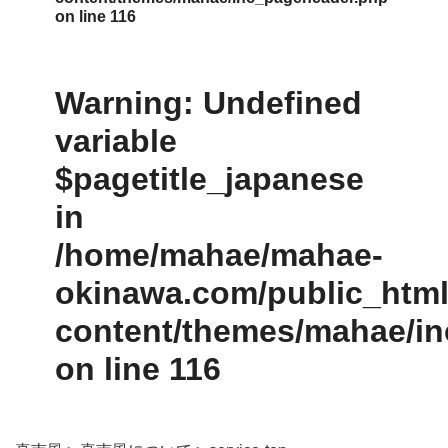
on line
116
Warning
: Undefined
variable
$pagetitle_japanese
in
/home/mahae/mahae-
okinawa.com/public_html/
content/themes/mahae/i
on line
116