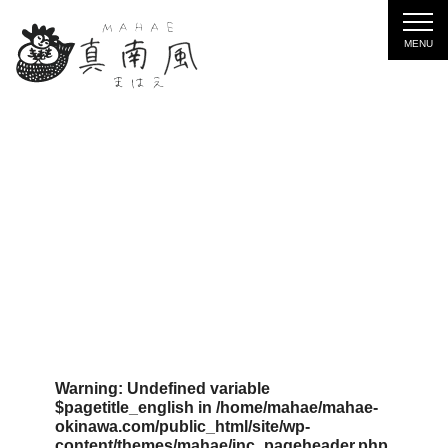
Warning
: Undefined variable
$pagetitle_english in
/home/mahae/mahae-
okinawa.com/public_html/site/wp-
content/themes/mahae/inc_pageheader.php