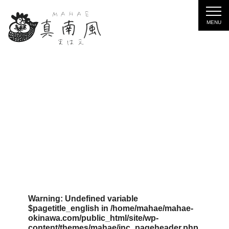
Warning
: Undefined variable
$pagetitle_english in
/home/mahae/mahae-
okinawa.com/public_html/site/wp-
content/themes/mahae/inc_pageheader.php