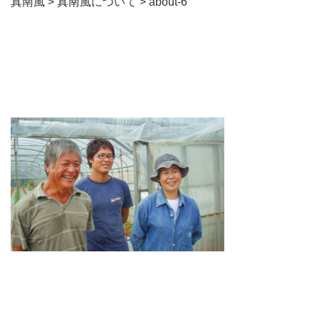
真南風
>
真南風について
>
about-6