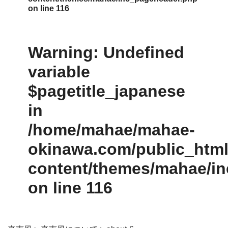
on line
116
Warning
: Undefined
variable
$pagetitle_japanese
in
/home/mahae/mahae-
okinawa.com/public_html/
content/themes/mahae/i
on line
116